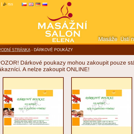
|
rss
VODNÍ STRÁNKA
-
DÁRKOVÉ POUKÁZY
POZOR! Dárkové poukazy mohou zakoupit pouze stá
ákazníci. A nelze zakoupit ONLINE!