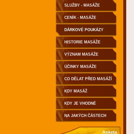
SLUŽBY - MASÁŽE
CENÍK - MASÁŽE
DÁRKOVÉ POUKÁZY
HISTORIE MASÁŽE
VÝZNAM MASÁŽE
ÚČINKY MASÁŽE
CO DĚLAT PŘED MASÁŽÍ
A PO MASÁŽÍ
KDY MASÁŽ
NEDOPORUČUJEME
KDY JE VHODNÉ
PORADIT SE O
NA JAKÝCH ČÁSTECH
VHODNOSTI MASÁŽE S
TĚLA NEMASÍRUJEME
Anketa