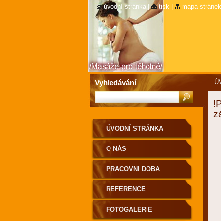
úvodní stránka
|
tisk
|
mapa stránek
Vyhledávání
Ú
!
z
ÚVODNÍ STRÁNKA
O NÁS
PRACOVNI DOBA
REFERENCE
FOTOGALERIE