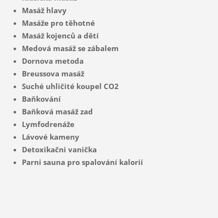
Masáž hlavy
Masáže pro těhotné
Masáž kojenců a dětí
Medová masáž se zábalem
Dornova metoda
Breussova masáž
Suché uhličité koupel CO2
Baňkování
Baňková masáž zad
Lymfodrenáže
Lávové kameny
Detoxikačni vanička
Parni sauna pro spalování kalorií