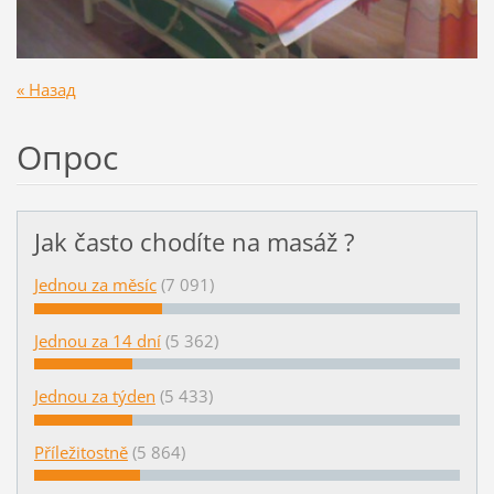
« Назад
Опрос
Jak často chodíte na masáž ?
Jednou za měsíc
(7 091)
Jednou za 14 dní
(5 362)
Jednou za týden
(5 433)
Příležitostně
(5 864)