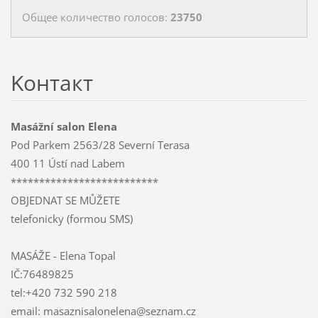
Общее количество голосов:
23750
Koнтакт
Masážní salon Elena
Pod Parkem 2563/28 Severní Terasa
400 11 Ústí nad Labem
**************************
OBJEDNAT SE MŮŽETE
telefonicky (formou SMS)
MASÁŽE - Elena Topal
IČ:76489825
tel:+420 732 590 218
email: masaznisalonelena@seznam.cz